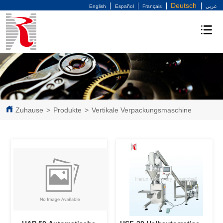
Deutsch
English
Español
Français
عربي
Zuhause
>
Produkte
>
Vertikale Verpackungsmaschine