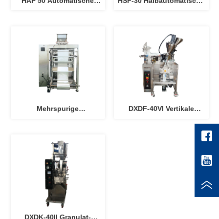
HAP 50 Automatische
HSF-30 Halbautomatische
Pulververpackungsmaschine
Pulververpackungsmaschine
Mehrspurige
DXDF-40VI Vertikale
Pulververpackungsmaschine
Pulververpackungsmaschine
DXDK-40II Granulat-