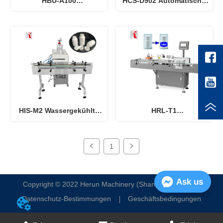
HBU-A100
HCS-D902 Automatische
Flaschenentschlüsseler
Verschließmaschine
HIS-M2 Wassergekühlte
HRL-T1
Induktionssiegelmaschine
Etikettiermaschine für
runde Flaschen
1
Ask us
Copyright © 2022 Herun Machinery (Shanghai) Co., Ltd.
Datenschutz-Bestimmungen
Geschäftsbedingungen