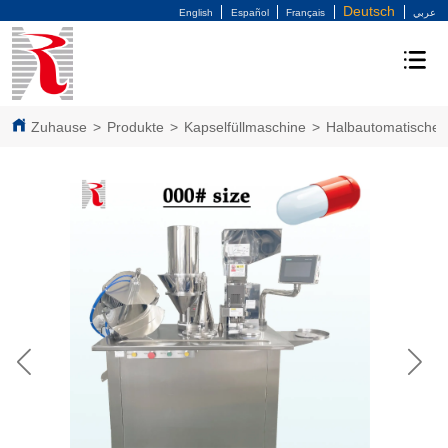
Deutsch
English
Español
Français
عربي
Zuhause
>
Produkte
>
Kapselfüllmaschine
>
Halbautomatische 