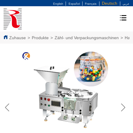
Deutsch
English
Español
Français
عربي
Zuhause
>
Produkte
>
Zähl- und Verpackungsmaschinen
>
Hal