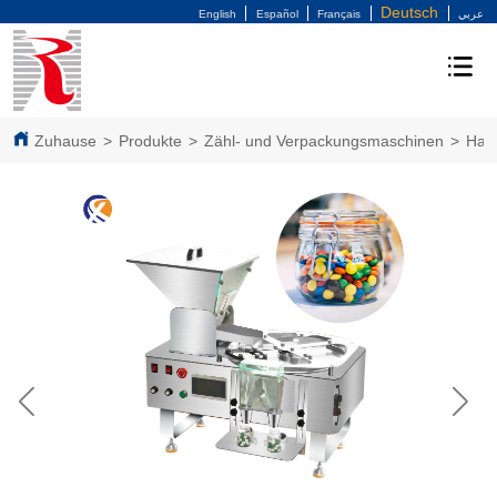
Deutsch
English
Español
Français
عربي
Zuhause
>
Produkte
>
Zähl- und Verpackungsmaschinen
>
Hal