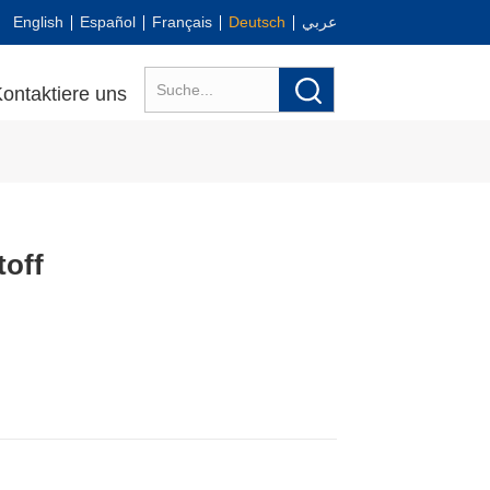
English
Español
Français
Deutsch
عربي
ontaktiere uns
toff