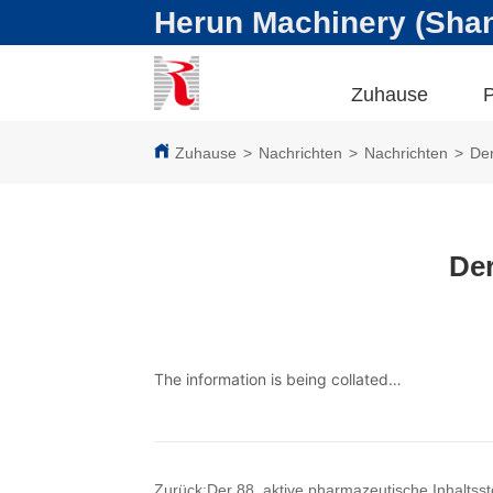
Herun Machinery (Shang
Zuhause
Zuhause
>
Nachrichten
>
Nachrichten
>
Der
Der
The information is being collated…
Zurück:
Der 88. aktive pharmazeutische Inhaltsst