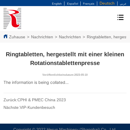
Deutsch
English
Español
Français
عربي
Zuhause
>
Nachrichten
>
Nachrichten
>
Ringtabletten, hergestel
Ringtabletten, hergestellt mit einer kleinen
Rotationstablettenpresse
Veröffentlichkeitsdatum:2023-05-10
The information is being collated…
Zurück:
CPHI & PMEC China 2023
Nächste:
VIP-Kundenbesuch
Copyright © 2022 Herun Machinery (Shanghai) Co., Ltd.