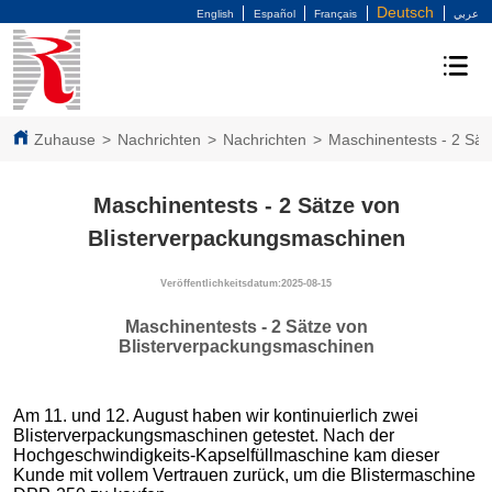
Deutsch
English
Español
Français
عربي
Zuhause
>
Nachrichten
>
Nachrichten
>
Maschinentests - 2 Sä
Maschinentests - 2 Sätze von
Blisterverpackungsmaschinen
Veröffentlichkeitsdatum:2025-08-15